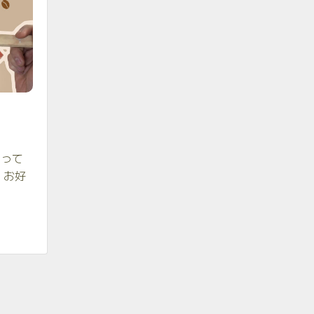
くって
 お好