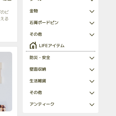
金物
プのビ
使える
石膏ボードピン
その他
LIFEアイテム
防災・安全
壁面収納
生活雑貨
その他
アンティーク