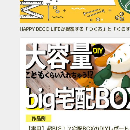
HAPPY DECO LIFEが提案する「つくる」と
作品例
【実用】超BIG！？宅配BOXのDIYレポート