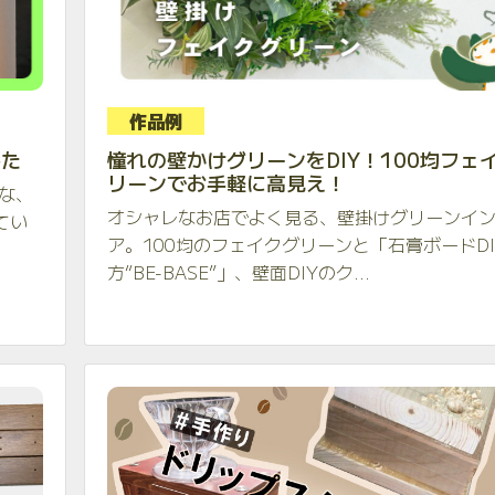
作品例
みた
憧れの壁かけグリーンをDIY！100均フェ
リーンでお手軽に高見え！
な、
オシャレなお店でよく見る、壁掛けグリーンイ
てい
ア。100均のフェイクグリーンと「石膏ボードDI
方“BE-BASE”」、壁面DIYのク...