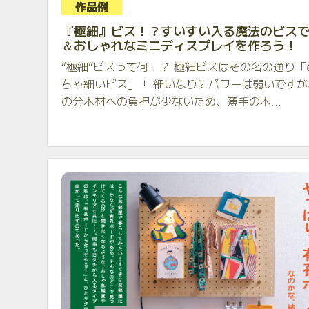
作品例
『極細』ビス！？すいすい入る魔法のビス
＆おしゃれなミニディスプレイを作ろう！
“極細”ビスって何！？ 極細ビスはその名の通り「
ちゃ細いビス」！ 細いなりにパワーは弱いですが
の分木材への負担が少ないため、薄手の木...