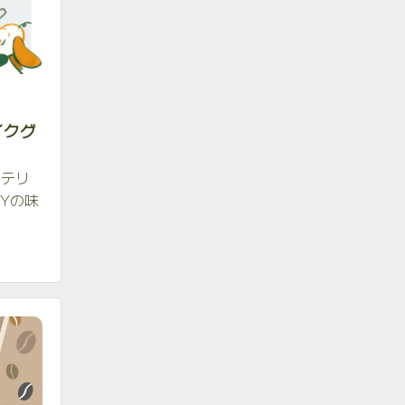
イクグ
ンテリ
Yの味