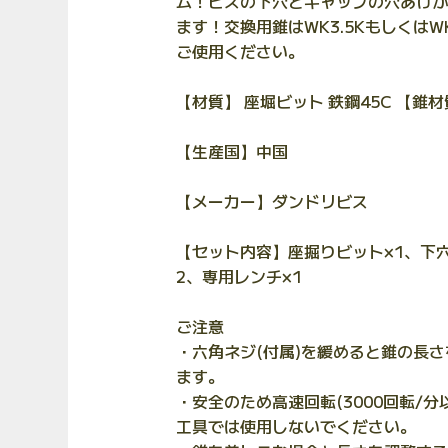
ム！ビスの下穴とキャップの穴あけが
ます！交換用錐はWK3.5KもしくはWK
ご使用ください。
【材質】 座堀ビット 鉄鋼45C 【錐材
【生産国】中国
【メーカー】ダンドリビス
【セット内容】座掘りビット×1、下
2、専用レンチ×1
ご注意
・六角ネジ(付属)を緩めると錐の長
ます。
・安全のため高速回転(3000回転/分
工具では使用しないでください。