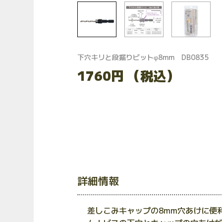
下穴キリと段掘りビットφ8mm DB0835
1760円
（税込）
詳細情報
差しこみキャップの8mm穴あけに便