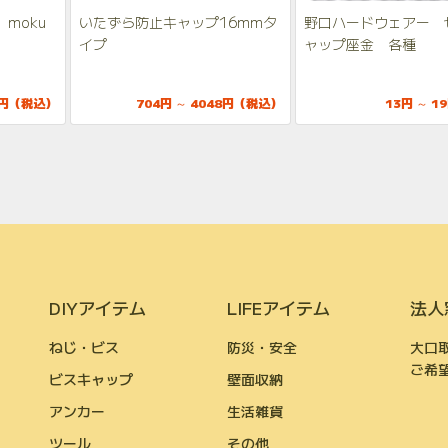
moku
いたずら防止キャップ16mmタ
野口ハードウェアー 
イプ
ャップ座金 各種
8円（税込）
704円 ～ 4048円（税込）
13円 ～ 
DIYアイテム
LIFEアイテム
法人
ねじ・ビス
防災・安全
大口
ご希
ビスキャップ
壁面収納
アンカー
生活雑貨
ツール
その他