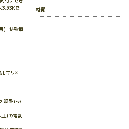
同時にでき
3.5SKを
材質
質】 特殊鋼
穴用キリ×
さを調整でき
以上)の電動