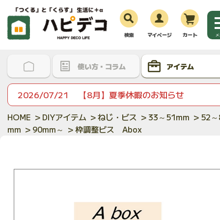
検索
マイページ
カート
メ
使い方・コラム
アイテム
2026/07/21
【8月】夏季休暇のお知らせ
HOME
>
DIYアイテム
>
ねじ・ビス
>
33～51mm
>
52～
mm
>
90mm～
> 枠調整ビス Abox