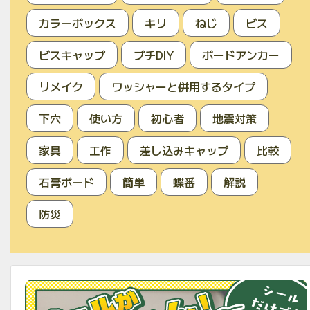
カラーボックス
キリ
ねじ
ビス
ビスキャップ
プチDIY
ボードアンカー
リメイク
ワッシャーと併用するタイプ
下穴
使い方
初心者
地震対策
家具
工作
差し込みキャップ
比較
石膏ボード
簡単
蝶番
解説
防災