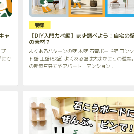
特集
キャ
【DIY入門カベ編】まず調べよう！自宅の
の素材？
ップ
よくあるパターンの壁 木壁 石膏ボード壁 コン
単にで
ト壁 土壁(砂壁) よくある壁は大まかにこの種類
の新築戸建てやアパート・マンション...