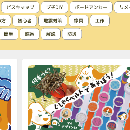
ビスキャップ
プチDIY
ボードアンカー
リメ
い方
初心者
地震対策
家具
工作
簡単
蝶番
解説
防災