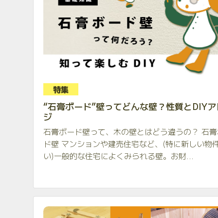
特集
“石膏ボード”壁ってどんな壁？性質とDIYア
ジ
石膏ボード壁って、木の壁とはどう違うの？ 石膏
ド壁 マンションや建売住宅など、(特に新しい物
い)一般的な住宅によくみられる壁。お財...