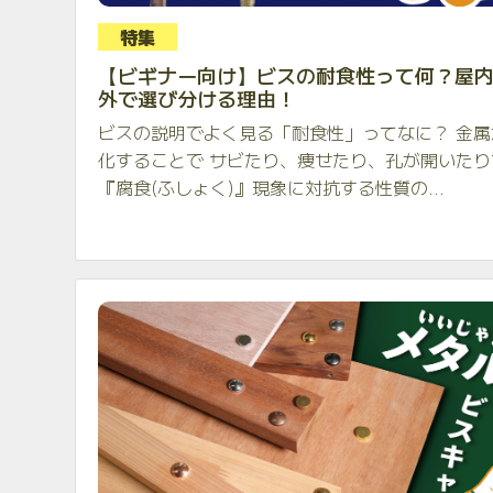
特集
【ビギナー向け】ビスの耐食性って何？屋
外で選び分ける理由！
ビスの説明でよく見る「耐食性」ってなに？ 金属
化することで サビたり、痩せたり、孔が開いたり
『腐食(ふしょく)』現象に対抗する性質の...