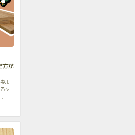
だ方が
は専用
いるタ
..