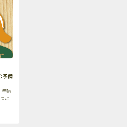
の予備
「年輪
習った