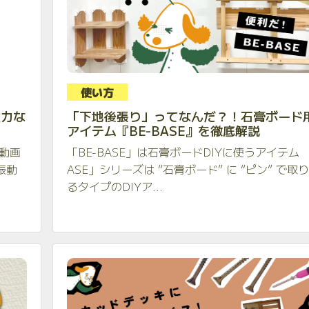
使い方
強力な
「下地後張り」ってなんだ？！石膏ボード用
アイテム『BE-BASE』を徹底解説
動画
「BE-BASE」は石膏ボードDIYに使うアイテム 「
振動
ASE」シリーズは “石膏ボード” に “ピン” で取
るタイプのDIYア...