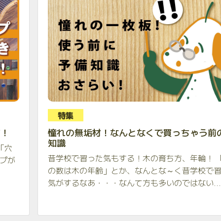
特集
方！
憧れの無垢材！なんとなくで買っちゃう前
知識
「穴
昔学校で習った気もする！木の育ち方、年輪！ 
イプが
の数は木の年齢」とか、なんとな～く昔学校で
気がするなあ・・・なんて方も多いのではない...