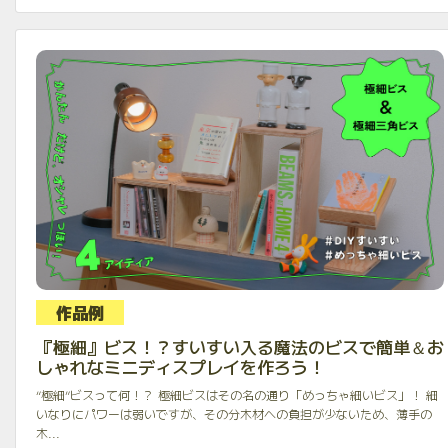
作品例
『極細』ビス！？すいすい入る魔法のビスで簡単＆お
しゃれなミニディスプレイを作ろう！
“極細”ビスって何！？ 極細ビスはその名の通り「めっちゃ細いビス」！ 細
いなりにパワーは弱いですが、その分木材への負担が少ないため、薄手の
木...